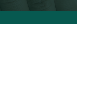
Nails by Kolibri
34 rue de Macher, L-5550 Remich
Tel:
+352 691 920 700