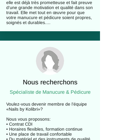
elle est déjà très prometteuse et fait preuve 
d’une grande motivation et qualité dans son 
travail. Elle met tout en œuvre pour que 
votre manucure et pédicure soient propres, 
soignés et durables.

Attentive aux détails et rigoureuse dans sa 
technique, Zofia accorde une grande 
importance à la qualité de chaque 
prestation. Elle est également à l’écoute de 
vos envies et de votre humeur, afin de vous 
offrir un moment agréable et un résultat 
parfaitement adapté.

Zofia parle polonais, anglais et allemand.

Nous recherchons
Nous vous invitons à prendre rendez-vous 
dès maintenant et à découvrir son travail — 
Spécialiste de M
anucure & Pédicure
vous pourriez bien devenir l’une de ses 
clientes fidèles.
Voulez-vous devenir membre de l’équipe 
«Nails by Kolibri»?

Nous vous proposons:

• Contrat CDI

• Horaires flexibles, formation continue

• Une place de travail confortable

• Du matériel et des instruments de qualité
