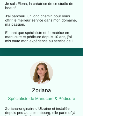
Je suis Elena, la créatrice de ce studio de 
beauté. 

J'ai parcouru un long chemin pour vous 
offrir le meilleur service dans mon domaine, 
ma passion.

​En tant que spécialiste et formatrice en 
manucure et pédicure depuis 10 ans, j'ai 
mis toute mon expérience au service de la 
création d'un studio qui respecte votre 
santé, votre style unique, et votre désir 
d'obtenir un service de qualité.

J'ai personnellement sélectionné et formé 
des spécialistes qui répondent aux normes 
élevées de 'NailsbyKolibri'. 

​Notre studio est équipé de systèmes de 
purification et de contrôle d'air, et je garantis 
la propreté et la stérilisation du matériel 
Zoriana
réutilisable. 

Spécialiste de M
anucure & Pédicure
Chez nous, vous vous sentirez 
chaleureusement accueillis, tout en mettant 
en valeur votre beauté.

Zoriana-originaire d’Ukraine et installée 
depuis peu au Luxembourg, elle parle déjà 
Je parle français, anglais, ukrainien et 