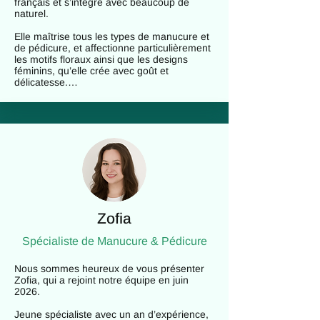
français et s’intègre avec beaucoup de 
russe, avec une compréhension de 
naturel.

l'allemand. 

Elle maîtrise tous les types de manucure et 
C'est avec une grande joie que je vous 
de pédicure, et affectionne particulièrement 
accueille dans mon studio, où je m'efforce 
les motifs floraux ainsi que les designs 
de vous offrir un service d'exception.
féminins, qu’elle crée avec goût et 
délicatesse.

Forte d’une solide expérience, Zoriana se 
distingue par sa courtoisie, son sourire et 
son sens des responsabilités.

Pour des ongles soignés et élégants, faites 
confiance à Zoriana.
Zofia
Spécialiste de M
anucure & Pédicure
Nous sommes heureux de vous présenter 
Zofia, qui a rejoint notre équipe en juin 
2026.

Jeune spécialiste avec un an d’expérience, 