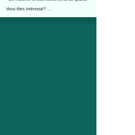
Vous êtes intéressé? 

Contactez-nous par téléphone au +352 691 
920 700 ou envoyez votre candidature par 
e-mail à nailsbykolibri@gmail.com

Nous attendons avec impatience de vous 
entendre!