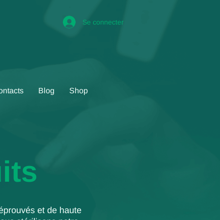
Se connecter
ontacts
Blog
Shop
its
s éprouvés et de haute