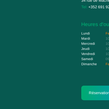
34 rue de Mach
Tel:
+352 691 9
Heures d'ou
Lundi
F
Mardi
10
Mercredi
10
Jeudi
10
Vendredi
10
Samedi
09
Dimanche
F
Réservation