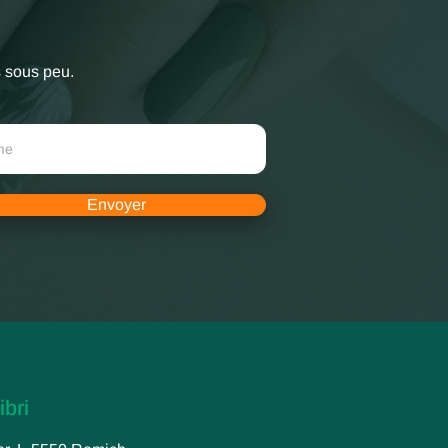
s sous peu.
Envoyer
ibri