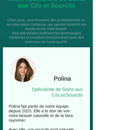
aux Cils et Sourcils
Chez nous, vous trouverez des professionnels en
qui vous aurez confiance, qui sauront ressentir vos
envies et voir votre beauté.
Nos spécialistes maîtrisent les technologies
modernes et travaillent exclusivement avec des
matériaux de haute qualité.
Polina
Spécialiste de Soins aux
Cils et Sourcils
Polina fait partie de notre équipe 
depuis 2023. Elle a le don de voir 
votre beauté naturelle et de la faire 
rayonner.

Avec elle, vos sourcils sont naturels 