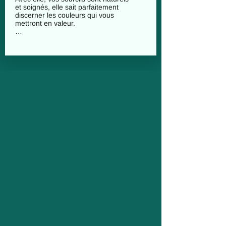
et soignés, elle sait parfaitement 
discerner les couleurs qui vous 
mettront en valeur.

Elle maîtrise les techniques 
modernes de rehaussement des cils 
et des sourcils, étant à l'affût des 
dernières tendances.

Polina a suivi sa formation à Paris, où 
elle a non seulement acquis la 
technique, mais aussi l'élégance et la 
naturalité. 

Sa spécialité réside dans les 
extensions de cils, qu'elle maîtrise 
dans diverses techniques et formes, 
comme le cat eye, le baby doll, le 
classique, en cils par cils de 2 à 8D.

En plus de ses compétences 
techniques, elle est polyglotte, 
maîtrisant l'anglais, le français, 
l'allemand, le luxembourgeois, 
l'ukrainien, et le russe, et elle 
comprend même un peu le portugais. 
Polina est prête à vous offrir une 
expérience de beauté unique.